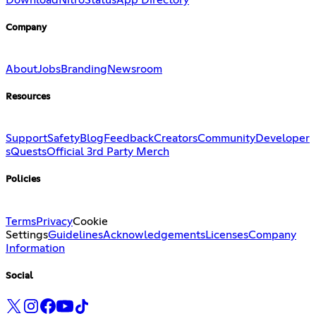
Company
About
Jobs
Branding
Newsroom
Resources
Support
Safety
Blog
Feedback
Creators
Community
Developer
s
Quests
Official 3rd Party Merch
Policies
Terms
Privacy
Cookie
Settings
Guidelines
Acknowledgements
Licenses
Company
Information
Social