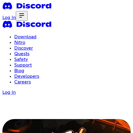
Log In
Download
Nitro
Discover
Quests
Safety
Support
Blog
Developers
Careers
Log In