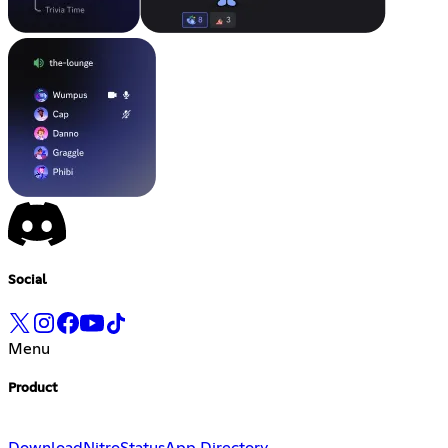
Social
Menu
Product
Download
Nitro
Status
App Directory