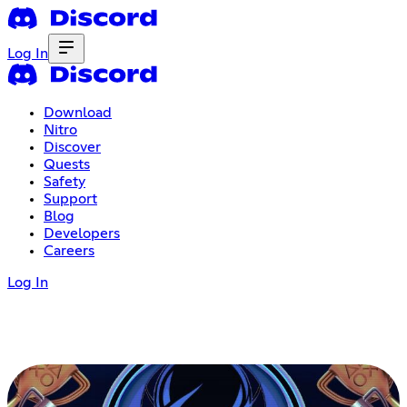
Log In
Download
Nitro
Discover
Quests
Safety
Support
Blog
Developers
Careers
Log In