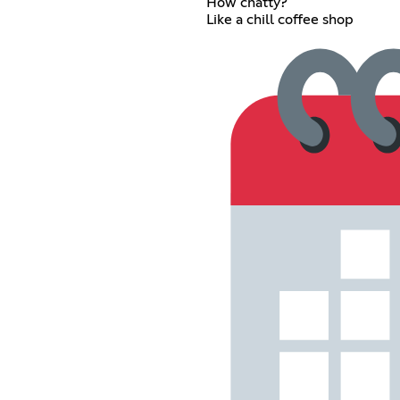
How chatty?
Like a chill coffee shop