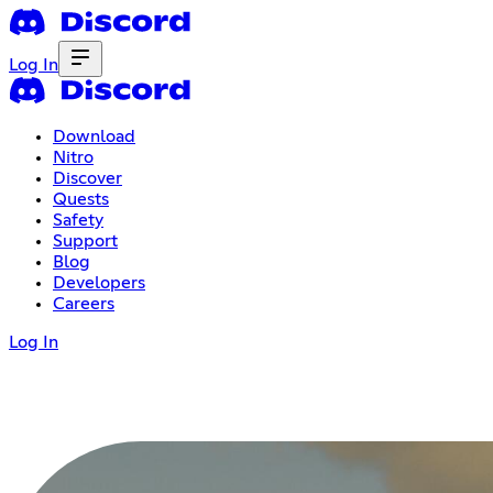
Log In
Download
Nitro
Discover
Quests
Safety
Support
Blog
Developers
Careers
Log In