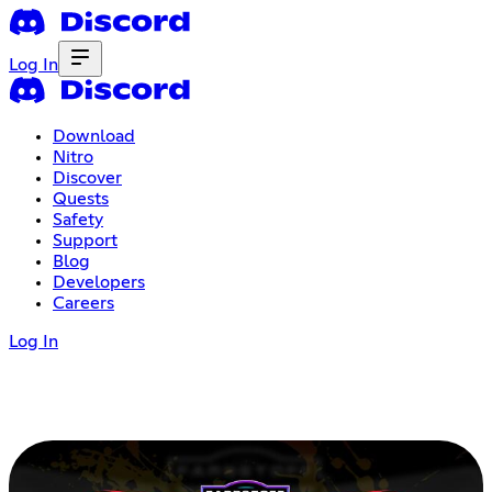
Log In
Download
Nitro
Discover
Quests
Safety
Support
Blog
Developers
Careers
Log In