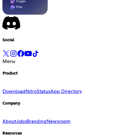
Social
Menu
Product
Download
Nitro
Status
App Directory
Company
About
Jobs
Branding
Newsroom
Resources