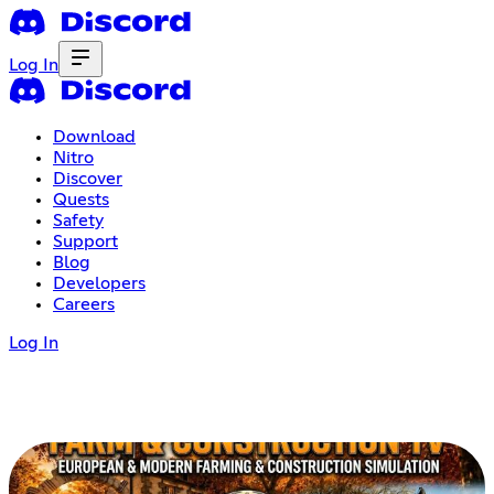
Log In
Download
Nitro
Discover
Quests
Safety
Support
Blog
Developers
Careers
Log In