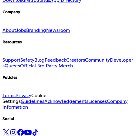
Download
Nitro
Status
App Directory
Company
About
Jobs
Branding
Newsroom
Resources
Support
Safety
Blog
Feedback
Creators
Community
Developer
s
Quests
Official 3rd Party Merch
Policies
Terms
Privacy
Cookie
Settings
Guidelines
Acknowledgements
Licenses
Company
Information
Social