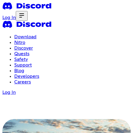
Log In
Download
Nitro
Discover
Quests
Safety
Support
Blog
Developers
Careers
Log In