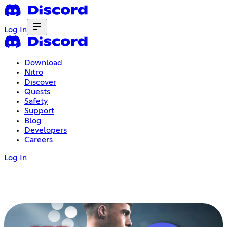
Log In
Download
Nitro
Discover
Quests
Safety
Support
Blog
Developers
Careers
Log In