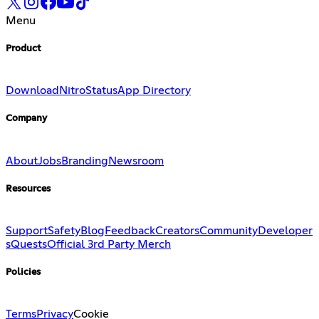
Menu
Product
Download
Nitro
Status
App Directory
Company
About
Jobs
Branding
Newsroom
Resources
Support
Safety
Blog
Feedback
Creators
Community
Developer
s
Quests
Official 3rd Party Merch
Policies
Terms
Privacy
Cookie