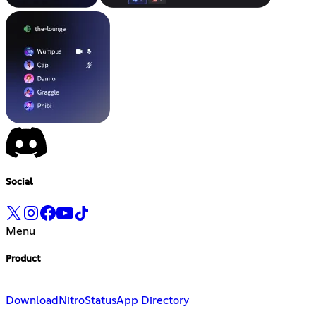
Social
Menu
Product
Download
Nitro
Status
App Directory