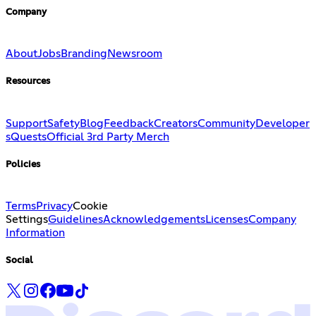
Company
About
Jobs
Branding
Newsroom
Resources
Support
Safety
Blog
Feedback
Creators
Community
Developer
s
Quests
Official 3rd Party Merch
Policies
Terms
Privacy
Cookie
Settings
Guidelines
Acknowledgements
Licenses
Company
Information
Social