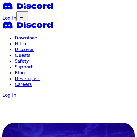
Log In
Download
Nitro
Discover
Quests
Safety
Support
Blog
Developers
Careers
Log In