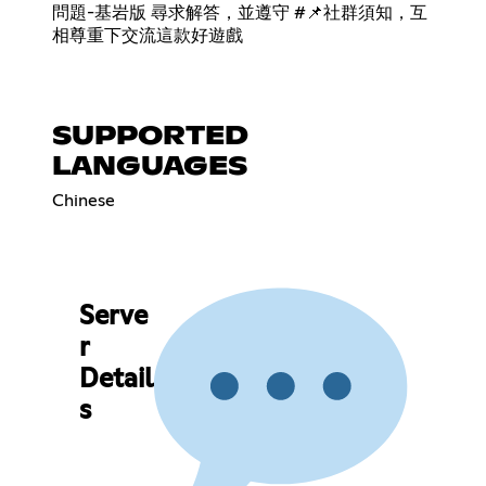
問題-基岩版 尋求解答，並遵守 #📌社群須知，互
相尊重下交流這款好遊戲
SUPPORTED
LANGUAGES
Chinese
Serve
r
Detail
s