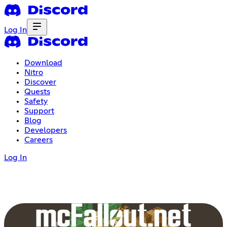
Log In
Download
Nitro
Discover
Quests
Safety
Support
Blog
Developers
Careers
Log In