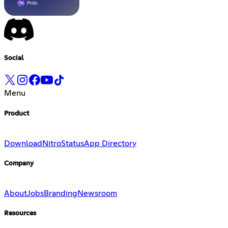
Social
Menu
Product
Download
Nitro
Status
App Directory
Company
About
Jobs
Branding
Newsroom
Resources