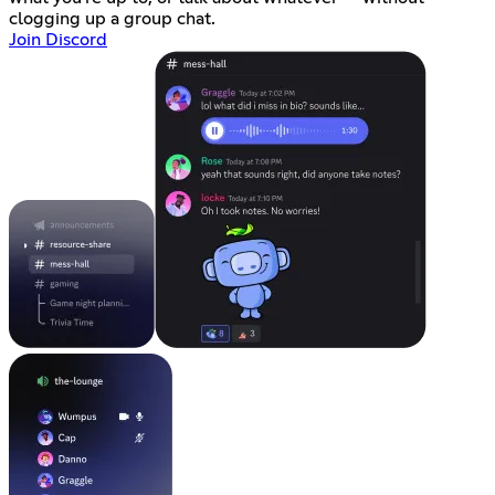
clogging up a group chat.
Join Discord