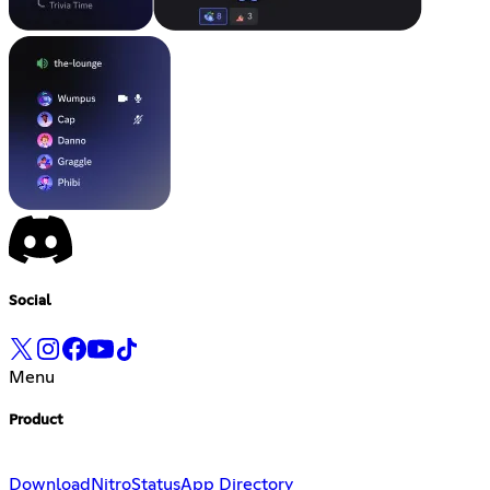
Social
Menu
Product
Download
Nitro
Status
App Directory