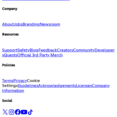
Company
About
Jobs
Branding
Newsroom
Resources
Support
Safety
Blog
Feedback
Creators
Community
Developer
s
Quests
Official 3rd Party Merch
Policies
Terms
Privacy
Cookie
Settings
Guidelines
Acknowledgements
Licenses
Company
Information
Social