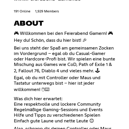
191 Online
1,929 Members
ABOUT
🎮 Willkommen bei den Feierabend Gamern! 🎮
Hey du! Schön, dass du hier bist! 🎉
Bei uns steht der Spaß am gemeinsamen Zocken
im Vordergrund – egal ob du Casual-Gamer
oder Hardcore-Profi bist. Wir spielen eine bunte
Mischung aus Games wie CoD, Path of Exile 1 &
2, Fallout 76, Diablo 4 und vieles mehr. 🕹️
Egal, ob du mit Controller oder Maus und
Tastatur unterwegs bist – hier ist jeder
willkommen! 🖱️⌨️
Was dich hier erwartet:
Eine respektvolle und lockere Community
Regelmäßige Gaming-Sessions und Events
Hilfe und Tipps zu verschiedenen Spielen
Einfach gute Laune und nette Leute 😊
Also, schnapp dir deinen Controller oder Maus,