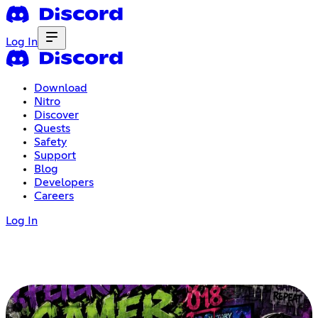
Log In
Download
Nitro
Discover
Quests
Safety
Support
Blog
Developers
Careers
Log In