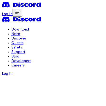
Log In
Download
Nitro
Discover
Quests
Safety
Support
Blog
Developers
Careers
Log In