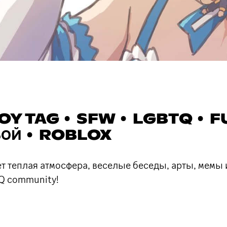
Y TAG • SFW • LGBTQ • F
БОЙ • ROBLOX
ет теплая атмосфера, веселые беседы, арты, мем
Q community!