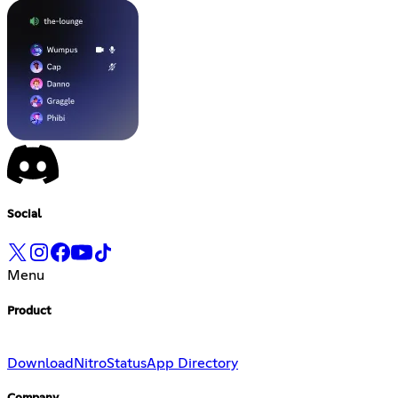
Social
Menu
Product
Download
Nitro
Status
App Directory