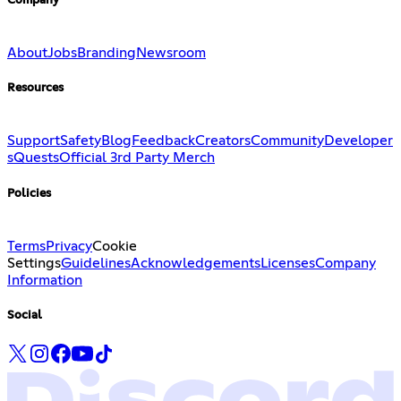
Company
About
Jobs
Branding
Newsroom
Resources
Support
Safety
Blog
Feedback
Creators
Community
Developer
s
Quests
Official 3rd Party Merch
Policies
Terms
Privacy
Cookie
Settings
Guidelines
Acknowledgements
Licenses
Company
Information
Social