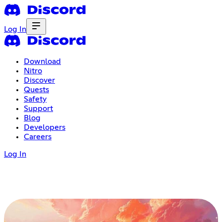
Log In
Download
Nitro
Discover
Quests
Safety
Support
Blog
Developers
Careers
Log In