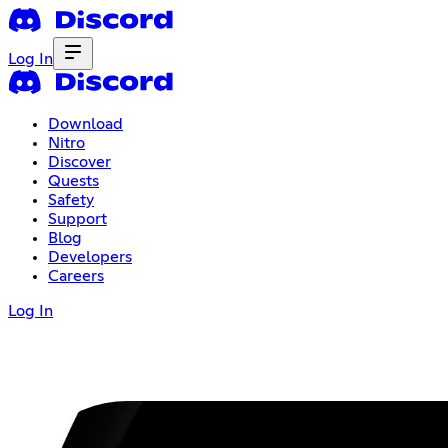
Log In
Download
Nitro
Discover
Quests
Safety
Support
Blog
Developers
Careers
Log In