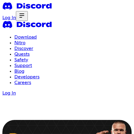
Log In
Download
Nitro
Discover
Quests
Safety
Support
Blog
Developers
Careers
Log In