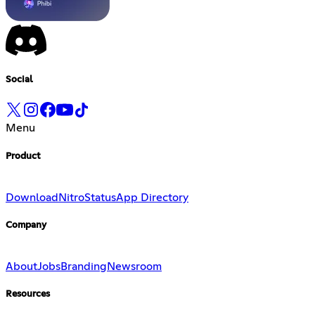
Social
Menu
Product
Download
Nitro
Status
App Directory
Company
About
Jobs
Branding
Newsroom
Resources