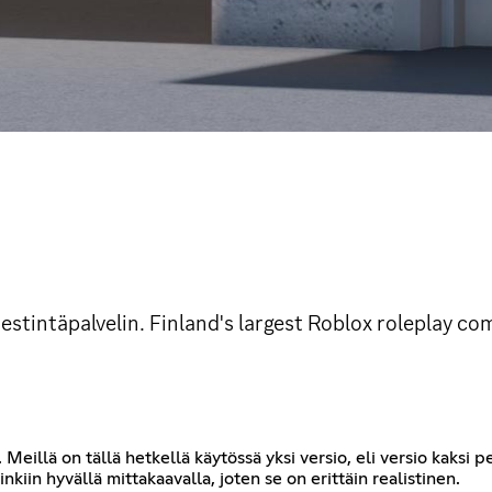
tintäpalvelin. Finland's largest Roblox roleplay co
eillä on tällä hetkellä käytössä yksi versio, eli versio kaksi pe
kiin hyvällä mittakaavalla, joten se on erittäin realistinen.