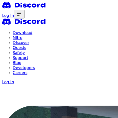
Log In
Download
Nitro
Discover
Quests
Safety
Support
Blog
Developers
Careers
Log In