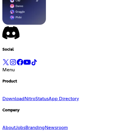
Social
Menu
Product
Download
Nitro
Status
App Directory
Company
About
Jobs
Branding
Newsroom