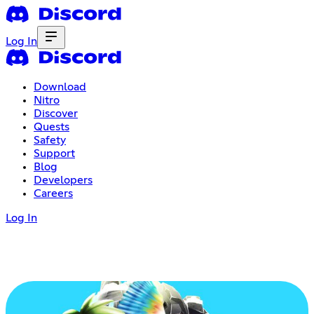
Log In
Download
Nitro
Discover
Quests
Safety
Support
Blog
Developers
Careers
Log In