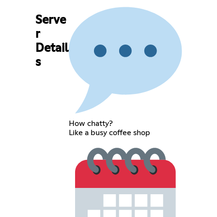
Serve
r
Detail
s
How chatty?
Like a busy coffee shop