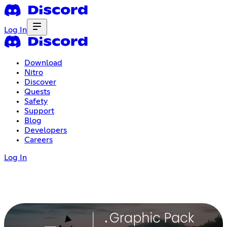
Log In
Download
Nitro
Discover
Quests
Safety
Support
Blog
Developers
Careers
Log In