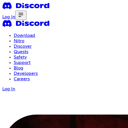
Log In
Download
Nitro
Discover
Quests
Safety
Support
Blog
Developers
Careers
Log In