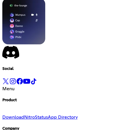
Social
Menu
Product
Download
Nitro
Status
App Directory
Company