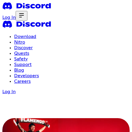
Log In
Download
Nitro
Discover
Quests
Safety
Support
Blog
Developers
Careers
Log In