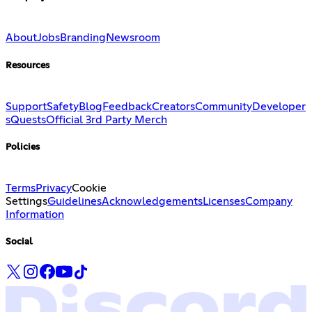
About
Jobs
Branding
Newsroom
Resources
Support
Safety
Blog
Feedback
Creators
Community
Developer
s
Quests
Official 3rd Party Merch
Policies
Terms
Privacy
Cookie
Settings
Guidelines
Acknowledgements
Licenses
Company
Information
Social