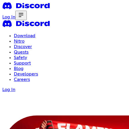
Log In
Download
Nitro
Discover
Quests
Safety
Support
Blog
Developers
Careers
Log In