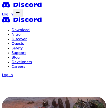
Log In
Download
Nitro
Discover
Quests
Safety
Support
Blog
Developers
Careers
Log In