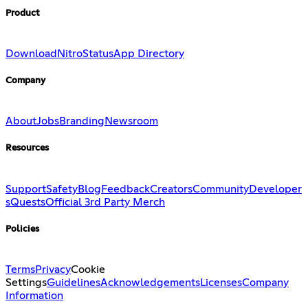
Product
Download
Nitro
Status
App Directory
Company
About
Jobs
Branding
Newsroom
Resources
Support
Safety
Blog
Feedback
Creators
Community
Developer
s
Quests
Official 3rd Party Merch
Policies
Terms
Privacy
Cookie
Settings
Guidelines
Acknowledgements
Licenses
Company
Information