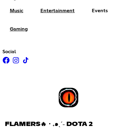
Music
Entertainment
Events
Gaming
Social
FLAMERS🔥・₊๑ˎˊ˗ DOTA 2