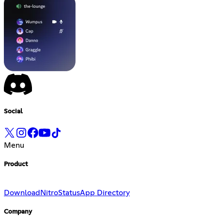
Social
Menu
Product
Download
Nitro
Status
App Directory
Company