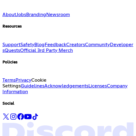
About
Jobs
Branding
Newsroom
Resources
Support
Safety
Blog
Feedback
Creators
Community
Developer
s
Quests
Official 3rd Party Merch
Policies
Terms
Privacy
Cookie
Settings
Guidelines
Acknowledgements
Licenses
Company
Information
Social