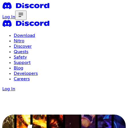
Log In
Download
Nitro
Discover
Quests
Safety
Support
Blog
Developers
Careers
Log In