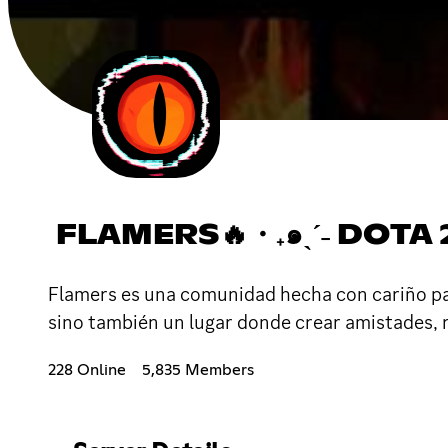
FLAMERS🔥・₊๑ˎˊ˗ DOTA 
Flamers es una comunidad hecha con cariño pa
sino también un lugar donde crear amistades, re
228 Online
5,835 Members