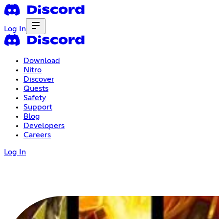
Log In
Download
Nitro
Discover
Quests
Safety
Support
Blog
Developers
Careers
Log In