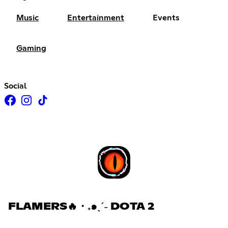
Music
Entertainment
Events
Gaming
Social
FLAMERS🔥・₊๑ˎˊ˗ DOTA 2