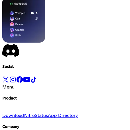
Social
Menu
Product
Download
Nitro
Status
App Directory
Company