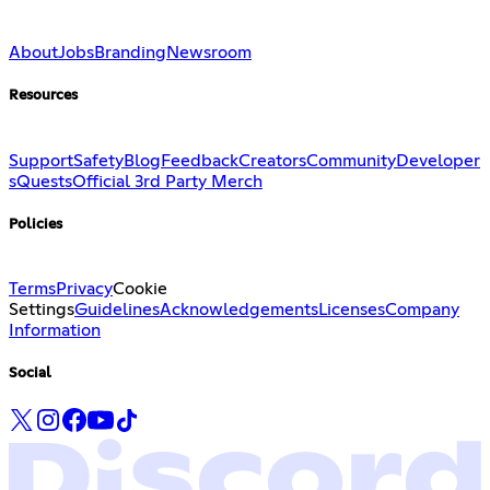
About
Jobs
Branding
Newsroom
Resources
Support
Safety
Blog
Feedback
Creators
Community
Developer
s
Quests
Official 3rd Party Merch
Policies
Terms
Privacy
Cookie
Settings
Guidelines
Acknowledgements
Licenses
Company
Information
Social