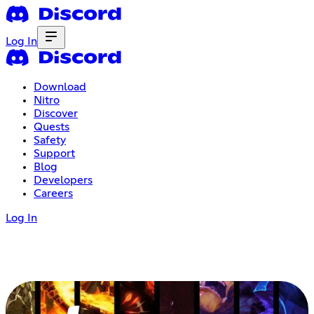
Log In
Download
Nitro
Discover
Quests
Safety
Support
Blog
Developers
Careers
Log In