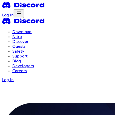
Log In
Download
Nitro
Discover
Quests
Safety
Support
Blog
Developers
Careers
Log In