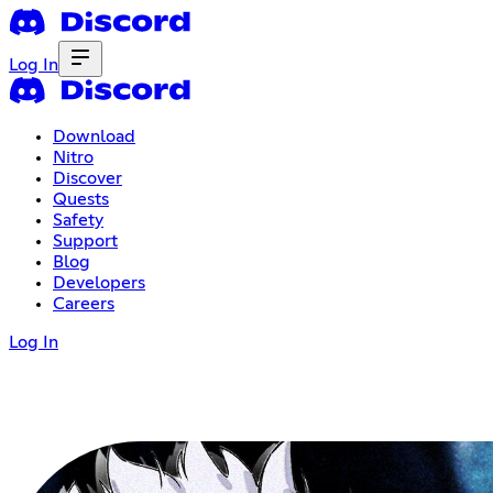
Log In
Download
Nitro
Discover
Quests
Safety
Support
Blog
Developers
Careers
Log In