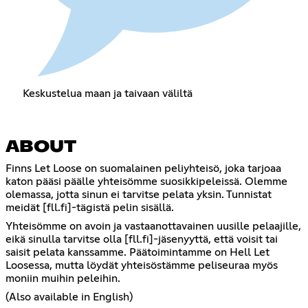
Keskustelua maan ja taivaan väliltä
ABOUT
Finns Let Loose on suomalainen peliyhteisö, joka tarjoaa
katon pääsi päälle yhteisömme suosikkipeleissä. Olemme
olemassa, jotta sinun ei tarvitse pelata yksin. Tunnistat
meidät [fll.fi]-tägistä pelin sisällä.
Yhteisömme on avoin ja vastaanottavainen uusille pelaajille,
eikä sinulla tarvitse olla [fll.fi]-jäsenyyttä, että voisit tai
saisit pelata kanssamme. Päätoimintamme on Hell Let
Loosessa, mutta löydät yhteisöstämme peliseuraa myös
moniin muihin peleihin.
(Also available in English)