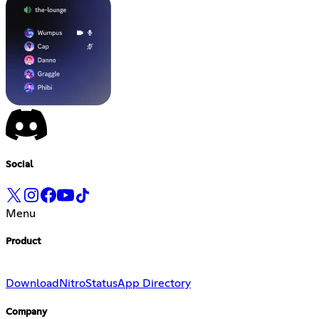
Social
Menu
Product
Download
Nitro
Status
App Directory
Company