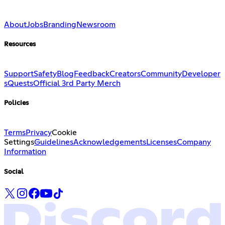
About
Jobs
Branding
Newsroom
Resources
Support
Safety
Blog
Feedback
Creators
Community
Developer
s
Quests
Official 3rd Party Merch
Policies
Terms
Privacy
Cookie
Settings
Guidelines
Acknowledgements
Licenses
Company
Information
Social