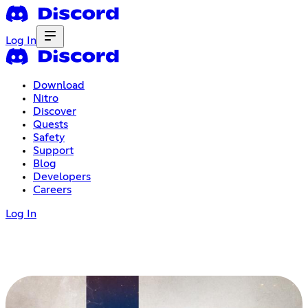
Log In
Download
Nitro
Discover
Quests
Safety
Support
Blog
Developers
Careers
Log In