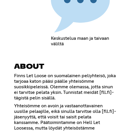
Keskustelua maan ja taivaan
väliltä
ABOUT
Finns Let Loose on suomalainen peliyhteisö, joka
tarjoaa katon pääsi päälle yhteisömme
suosikkipeleissä. Olemme olemassa, jotta sinun
ei tarvitse pelata yksin. Tunnistat meidät [fll.fi]-
tägistä pelin sisällä.
Yhteisömme on avoin ja vastaanottavainen
uusille pelaajille, eikä sinulla tarvitse olla [fll.fi]-
jäsenyyttä, että voisit tai saisit pelata
kanssamme. Päätoimintamme on Hell Let
Loosessa, mutta löydät yhteisöstämme