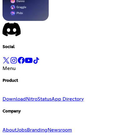
Social
Menu
Product
Download
Nitro
Status
App Directory
Company
About
Jobs
Branding
Newsroom