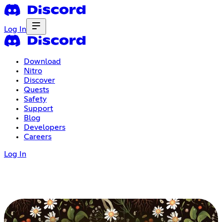
Log In
Download
Nitro
Discover
Quests
Safety
Support
Blog
Developers
Careers
Log In