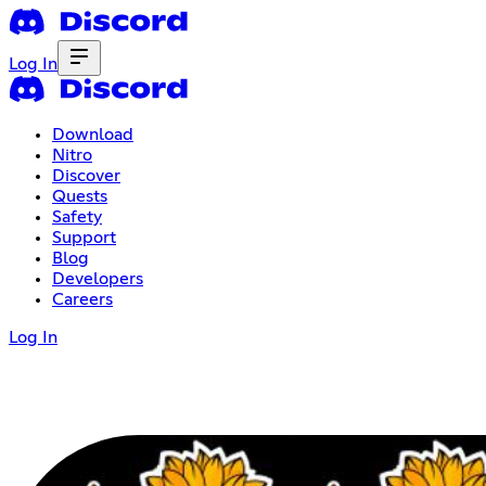
Log In
Download
Nitro
Discover
Quests
Safety
Support
Blog
Developers
Careers
Log In