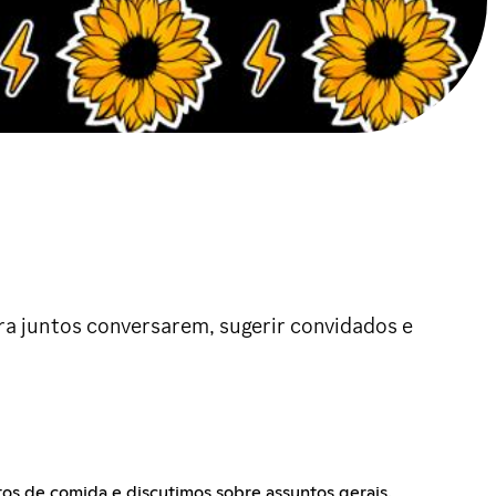
ra juntos conversarem, sugerir convidados e
os de comida e discutimos sobre assuntos gerais.