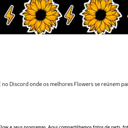
 É no Discord onde os melhores Flowers se reúnem pa
low e seus programas. Aqui compartilhamos fotos de pets, fot