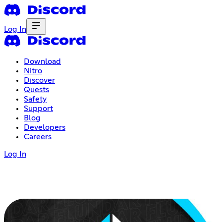
Log In
Download
Nitro
Discover
Quests
Safety
Support
Blog
Developers
Careers
Log In