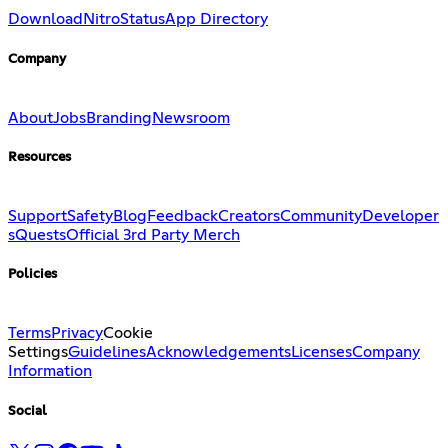
Download
Nitro
Status
App Directory
Company
About
Jobs
Branding
Newsroom
Resources
Support
Safety
Blog
Feedback
Creators
Community
Developer
s
Quests
Official 3rd Party Merch
Policies
Terms
Privacy
Cookie
Settings
Guidelines
Acknowledgements
Licenses
Company
Information
Social