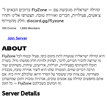
ברוכים הבאים ל־ FlyZone — קהילה ישראלית מגובשת עם
צ׳אטים, פעילויות, חברים ואווירה טובה. תצטרפו אלינו ותהיו
חלק מהטירוף: discord.gg/flyzone
100 Online
1,866 Members
Join Server
ABOUT
FlyZone היא קהילה ישראלית שנועדה לתת מקום כיפי, פעיל ובטוח לכל
מי שרוצה להכיר חברים, לדבר, לצחוק ולהיות חלק ממשהו גדול. בשרת
תוכלו להשתתף בפעילויות, הגרלות, אירועים, שיחות, משחקים ועוד
הרבה דברים שווים. המטרה שלנו היא ליצור אווירה טובה, מכבדת
ומצחיקה, עם צוות זמין ששומר על הסדר ודואג שלכולם יהיה כיף. אם
אתם מחפשים קהילה עם אנשים טובים, אנרגיות טובות ותוכן שמתעדכן
כל הזמן — FlyZone זה המקום בשבילכם.
Server Details