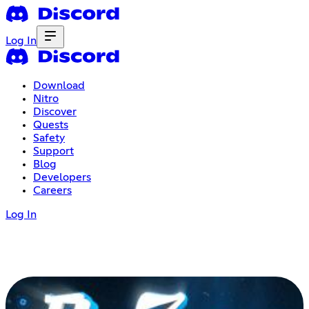
Log In
Download
Nitro
Discover
Quests
Safety
Support
Blog
Developers
Careers
Log In