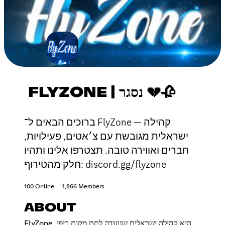
FLYZONE | נסגר 💔🥀
ברוכים הבאים ל־ FlyZone — קהילה
ישראלית מגובשת עם צ׳אטים, פעילויות,
חברים ואווירה טובה. תצטרפו אלינו ותהיו
חלק מהטירוף: discord.gg/flyzone
100 Online
1,866 Members
ABOUT
FlyZone היא קהילה ישראלית שנועדה לתת מקום כיפי,