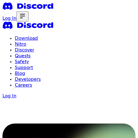
Log In
Download
Nitro
Discover
Quests
Safety
Support
Blog
Developers
Careers
Log In