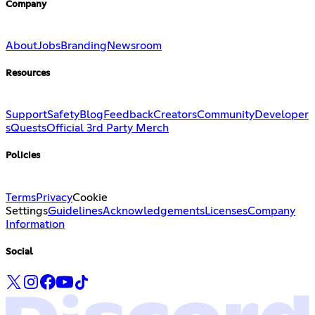
Company
About
Jobs
Branding
Newsroom
Resources
Support
Safety
Blog
Feedback
Creators
Community
Developer
s
Quests
Official 3rd Party Merch
Policies
Terms
Privacy
Cookie
Settings
Guidelines
Acknowledgements
Licenses
Company
Information
Social