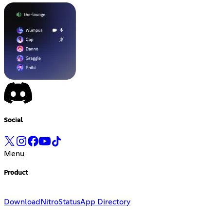
Social
Menu
Product
Download
Nitro
Status
App Directory