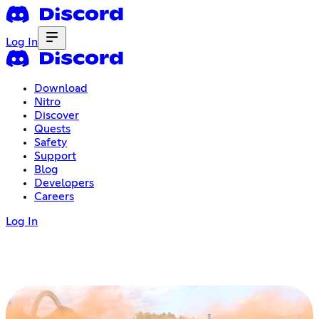
Log In
Download
Nitro
Discover
Quests
Safety
Support
Blog
Developers
Careers
Log In