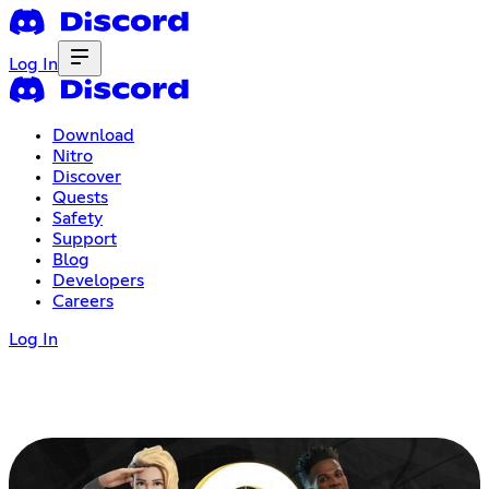
Log In
Download
Nitro
Discover
Quests
Safety
Support
Blog
Developers
Careers
Log In