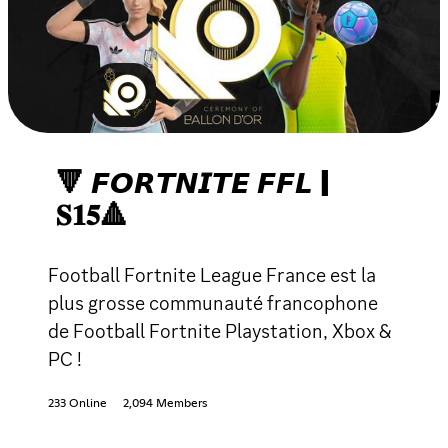
🔻 𝙁𝙊𝙍𝙏𝙉𝙄𝙏𝙀 𝙁𝙁𝙇 |
𝐒𝟏𝟓🔺
Football Fortnite League France est la
plus grosse communauté francophone
de Football Fortnite Playstation, Xbox &
PC !
233 Online
2,094 Members