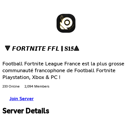
🔻 𝙁𝙊𝙍𝙏𝙉𝙄𝙏𝙀 𝙁𝙁𝙇 | 𝐒𝟏𝟓🔺
Football Fortnite League France est la plus grosse
communauté francophone de Football Fortnite
Playstation, Xbox & PC !
233 Online
2,094 Members
Join Server
Server Details