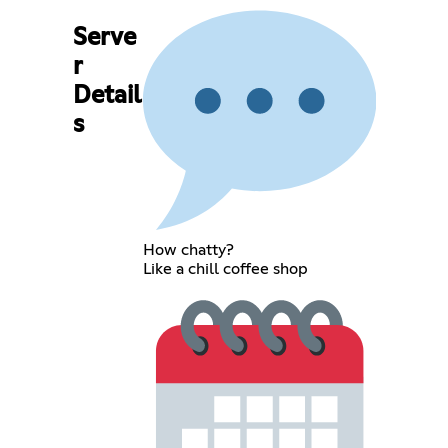
Serve
r
Detail
s
How chatty?
Like a chill coffee shop