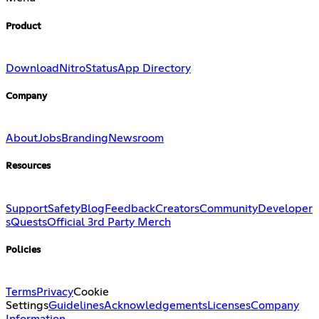
Product
Download
Nitro
Status
App Directory
Company
About
Jobs
Branding
Newsroom
Resources
Support
Safety
Blog
Feedback
Creators
Community
Developer
s
Quests
Official 3rd Party Merch
Policies
Terms
Privacy
Cookie
Settings
Guidelines
Acknowledgements
Licenses
Company
Information