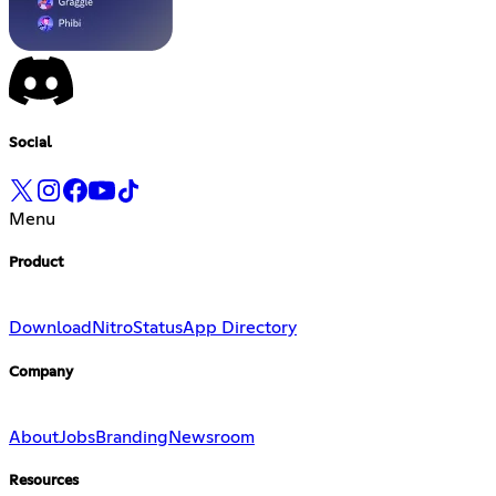
Social
Menu
Product
Download
Nitro
Status
App Directory
Company
About
Jobs
Branding
Newsroom
Resources