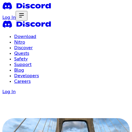
Log In
Download
Nitro
Discover
Quests
Safety
Support
Blog
Developers
Careers
Log In