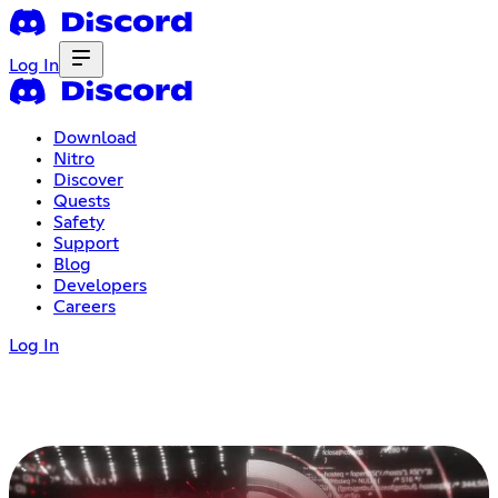
Log In
Download
Nitro
Discover
Quests
Safety
Support
Blog
Developers
Careers
Log In