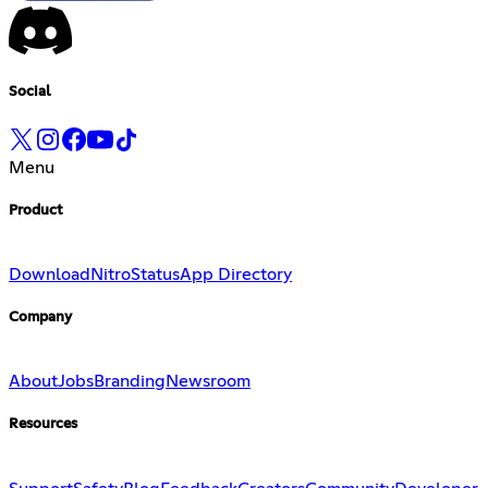
Social
Menu
Product
Download
Nitro
Status
App Directory
Company
About
Jobs
Branding
Newsroom
Resources