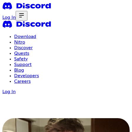
Log In
Download
Nitro
Discover
Quests
Safety
Support
Blog
Developers
Careers
Log In