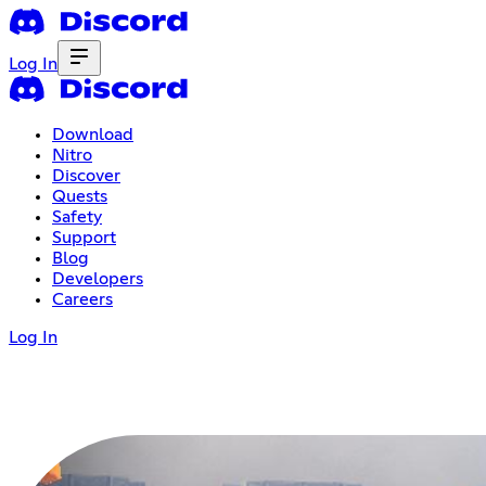
Log In
Download
Nitro
Discover
Quests
Safety
Support
Blog
Developers
Careers
Log In