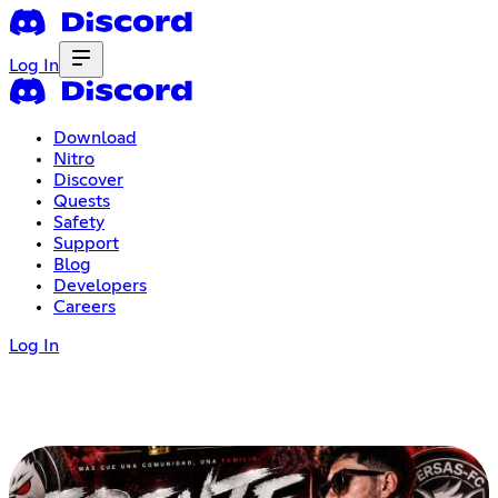
Log In
Download
Nitro
Discover
Quests
Safety
Support
Blog
Developers
Careers
Log In