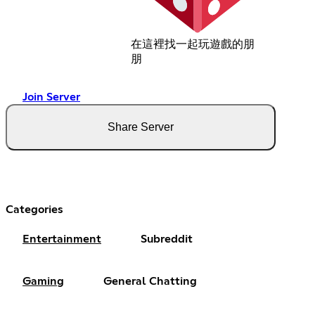
在這裡找一起玩遊戲的朋
朋
Join Server
Share Server
Categories
Entertainment
Subreddit
Gaming
General Chatting