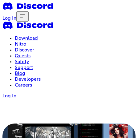
Log In
Download
Nitro
Discover
Quests
Safety
Support
Blog
Developers
Careers
Log In