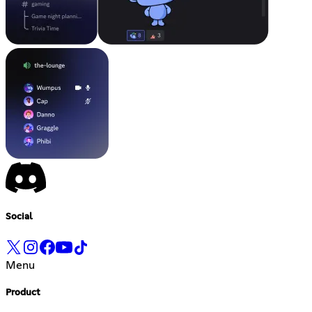
Social
Menu
Product