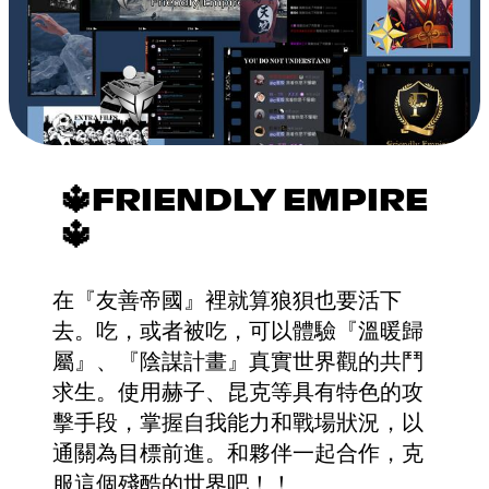
🔱FRIENDLY EMPIRE
🔱
在『友善帝國』裡就算狼狽也要活下
去。吃，或者被吃，可以體驗『溫暖歸
屬』、『陰謀計畫』真實世界觀的共鬥
求生。使用赫子、昆克等具有特色的攻
擊手段，掌握自我能力和戰場狀況，以
通關為目標前進。和夥伴一起合作，克
服這個殘酷的世界吧！！