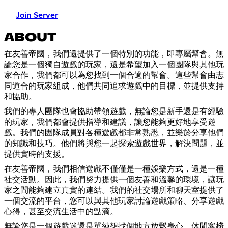
Join Server
ABOUT
在友善帝國，我們還提供了一個特別的功能，即專屬幫會。無
論您是一個獨自遊戲的玩家，還是希望加入一個團隊與其他玩
家合作，我們都可以為您找到一個合適的幫會。這些幫會由志
同道合的玩家組成，他們共同追求遊戲中的目標，並提供支持
和協助。
我們的專人團隊也會協助帶領遊戲，無論您是新手還是有經驗
的玩家，我們都會提供指導和建議，讓您能夠更好地享受遊
戲。我們的團隊成員對各種遊戲都非常熟悉，並樂於分享他們
的知識和技巧。他們將與您一起探索遊戲世界，解決問題，並
提供實時的支援。
在友善帝國，我們相信遊戲不僅僅是一種娛樂方式，還是一種
社交活動。因此，我們努力提供一個友善和溫馨的環境，讓玩
家之間能夠建立真實的連結。我們的社交場所和聊天室提供了
一個交流的平台，您可以與其他玩家討論遊戲策略、分享遊戲
心得，甚至交流生活中的點滴。
無論您是一個遊戲迷還是單純想找個地方放鬆身心，休閒客棧