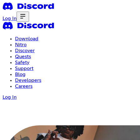
Log In
Download
Nitro
Discover
Quests
Safety
Support
Blog
Developers
Careers
Log In