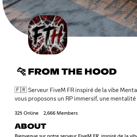
🐆 FROM THE HOOD
🇫🇷 Serveur FiveM FR inspiré de la vibe Ment
vous proposons un RP immersif, une mentalité u
325 Online
2,666 Members
ABOUT
Bienvenue sur notre serveur FiveM FR, inspiré de la v