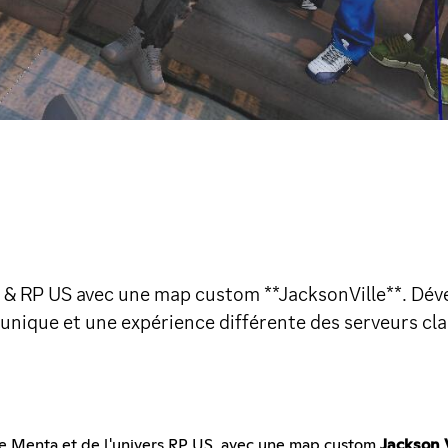
a & RP US avec une map custom **JacksonVille**. Dé
nique et une expérience différente des serveurs clas
ibe Menta et de l'univers RP US, avec une map custom
Jackson 