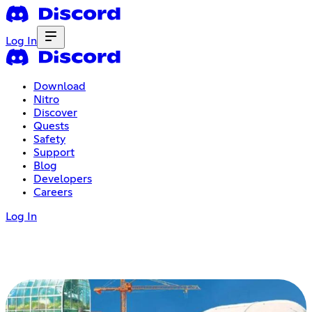
Log In
Download
Nitro
Discover
Quests
Safety
Support
Blog
Developers
Careers
Log In