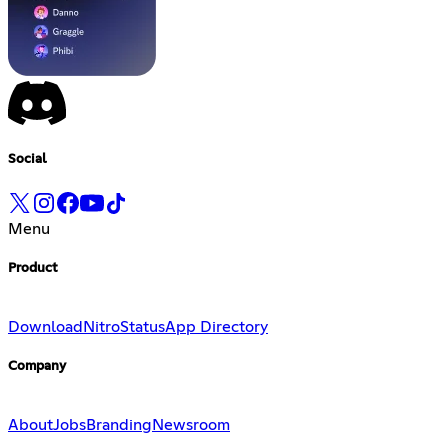
Social
Menu
Product
Download
Nitro
Status
App Directory
Company
About
Jobs
Branding
Newsroom