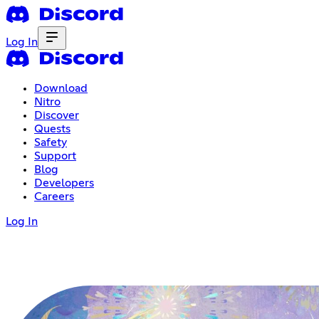
Log In
Download
Nitro
Discover
Quests
Safety
Support
Blog
Developers
Careers
Log In