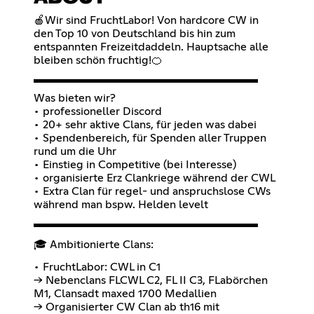
🍎Wir sind FruchtLabor! Von hardcore CW in
den Top 10 von Deutschland bis hin zum
entspannten Freizeitdaddeln. Hauptsache alle
bleiben schön fruchtig!🍊
▬▬▬▬▬▬▬▬▬▬▬▬▬▬▬▬▬▬▬▬
Was bieten wir?
• professioneller Discord
• 20+ sehr aktive Clans, für jeden was dabei
• Spendenbereich, für Spenden aller Truppen
rund um die Uhr
• Einstieg in Competitive (bei Interesse)
• organisierte Erz Clankriege während der CWL
• Extra Clan für regel- und anspruchslose CWs
während man bspw. Helden levelt
▬▬▬▬▬▬▬▬▬▬▬▬▬▬▬▬▬▬▬▬
🎓 Ambitionierte Clans:
• FruchtLabor: CWL in C1
-> Nebenclans FLCWL C2, FL II C3, FLabörchen
M1, Clansadt maxed 1700 Medallien
-> Organisierter CW Clan ab th16 mit