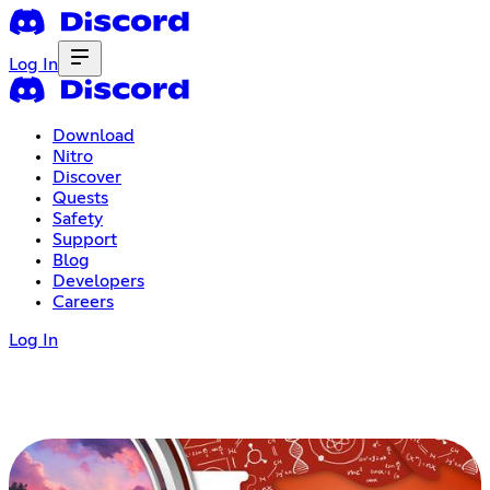
Log In
Download
Nitro
Discover
Quests
Safety
Support
Blog
Developers
Careers
Log In