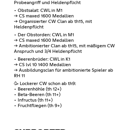
Probeangriff und Heldenpflicht
• Obstsalat: CWL in M1
-> CS maxed 1600 Medallien
-> Organisierter CW Clan ab th15, mit
Heldenpflicht
• Der Obstorden: CWL in M1
-> CS maxed 1600 Medallien
-> Ambitionierter Clan ab th15, mit mäßigem CW
Anspruch und 3/4 Heldenpflicht
• Beerenbrüder: CWL in K1
-> CS lvl 10 1400 Medallien
-> Ausbildungsclan für ambitionierte Spieler ab
RH 11
🥳 Lockerer CW schon ab th9:
• Beerenhöhle (th 12+)
• Beta-Beeren (th 11+)
• Infructus (th 11+)
• Fruchtfliegen (th 9+)