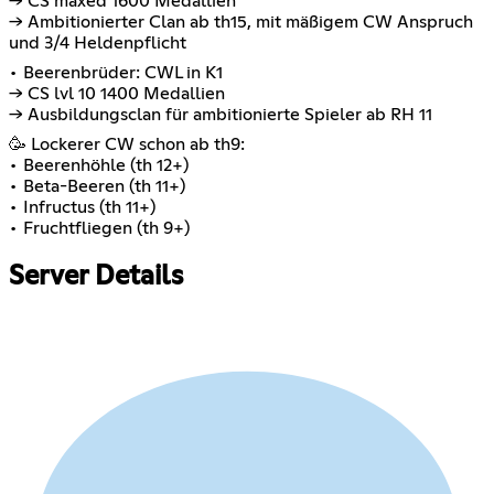
-> CS maxed 1600 Medallien
-> Ambitionierter Clan ab th15, mit mäßigem CW Anspruch
und 3/4 Heldenpflicht
• Beerenbrüder: CWL in K1
-> CS lvl 10 1400 Medallien
-> Ausbildungsclan für ambitionierte Spieler ab RH 11
🥳 Lockerer CW schon ab th9:
• Beerenhöhle (th 12+)
• Beta-Beeren (th 11+)
• Infructus (th 11+)
• Fruchtfliegen (th 9+)
Server Details