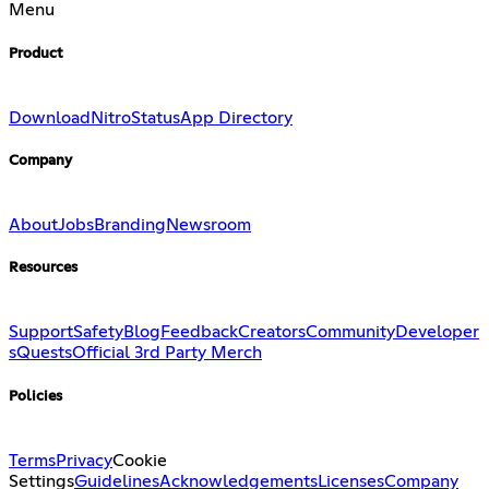
Menu
Product
Download
Nitro
Status
App Directory
Company
About
Jobs
Branding
Newsroom
Resources
Support
Safety
Blog
Feedback
Creators
Community
Developer
s
Quests
Official 3rd Party Merch
Policies
Terms
Privacy
Cookie
Settings
Guidelines
Acknowledgements
Licenses
Company