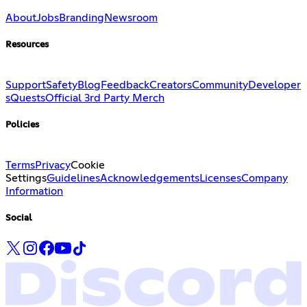
About
Jobs
Branding
Newsroom
Resources
Support
Safety
Blog
Feedback
Creators
Community
Developer
s
Quests
Official 3rd Party Merch
Policies
Terms
Privacy
Cookie
Settings
Guidelines
Acknowledgements
Licenses
Company
Information
Social