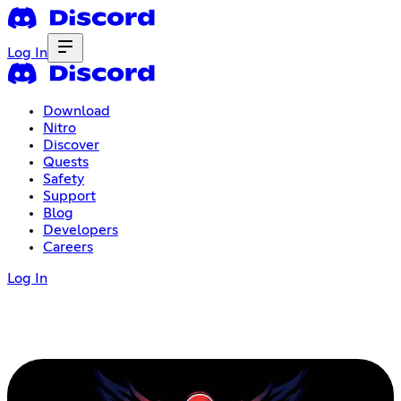
Log In
Download
Nitro
Discover
Quests
Safety
Support
Blog
Developers
Careers
Log In