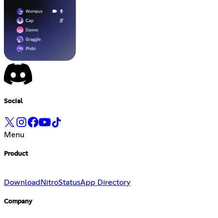
Social
Menu
Product
Download
Nitro
Status
App Directory
Company