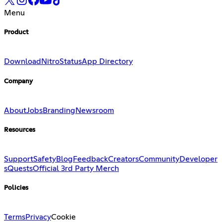
Menu
Product
Download
Nitro
Status
App Directory
Company
About
Jobs
Branding
Newsroom
Resources
Support
Safety
Blog
Feedback
Creators
Community
Developer
s
Quests
Official 3rd Party Merch
Policies
Terms
Privacy
Cookie