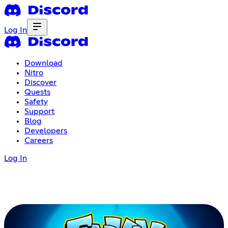
Log In
Download
Nitro
Discover
Quests
Safety
Support
Blog
Developers
Careers
Log In