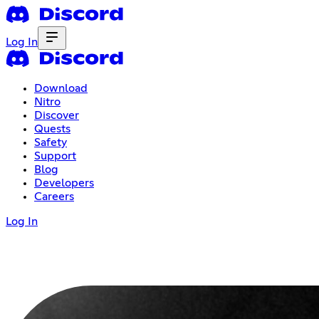
Log In
Download
Nitro
Discover
Quests
Safety
Support
Blog
Developers
Careers
Log In