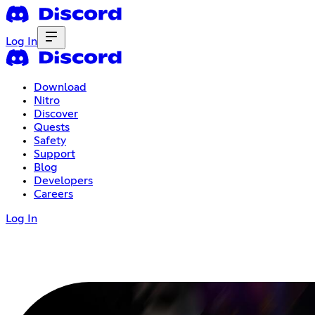
Log In
Download
Nitro
Discover
Quests
Safety
Support
Blog
Developers
Careers
Log In