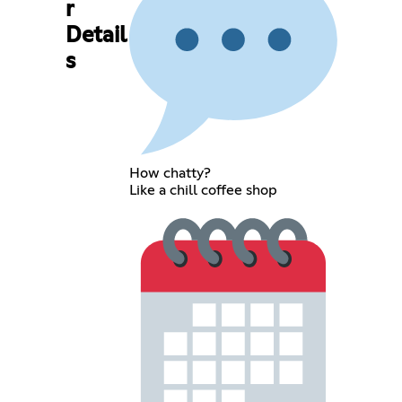
r
Detail
s
How chatty?
Like a chill coffee shop