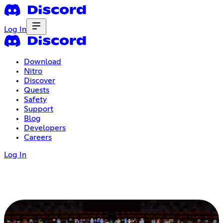
Log In
Download
Nitro
Discover
Quests
Safety
Support
Blog
Developers
Careers
Log In