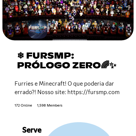
❄ FURSMP:
PRÓLOGO ZERO🌈✨
Furries e Minecraft! O que poderia dar
errado?! Nosso site: https://fursmp.com
172 Online
1,598 Members
Serve