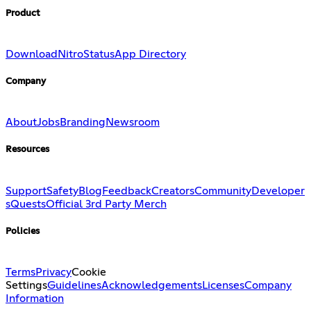
Product
Download
Nitro
Status
App Directory
Company
About
Jobs
Branding
Newsroom
Resources
Support
Safety
Blog
Feedback
Creators
Community
Developer
s
Quests
Official 3rd Party Merch
Policies
Terms
Privacy
Cookie
Settings
Guidelines
Acknowledgements
Licenses
Company
Information