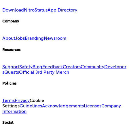
Download
Nitro
Status
App Directory
Company
About
Jobs
Branding
Newsroom
Resources
Support
Safety
Blog
Feedback
Creators
Community
Developer
s
Quests
Official 3rd Party Merch
Policies
Terms
Privacy
Cookie
Settings
Guidelines
Acknowledgements
Licenses
Company
Information
Social