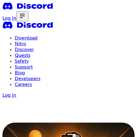
Log In
Download
Nitro
Discover
Quests
Safety
Support
Blog
Developers
Careers
Log In